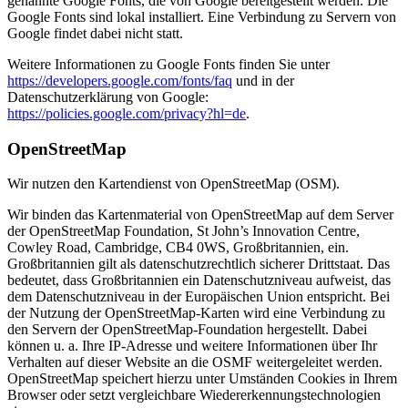
genannte Google Fonts, die von Google bereitgestellt werden. Die
Google Fonts sind lokal installiert. Eine Verbindung zu Servern von
Google findet dabei nicht statt.
Weitere Informationen zu Google Fonts finden Sie unter
https://developers.google.com/fonts/faq
und in der
Datenschutzerklärung von Google:
https://policies.google.com/privacy?hl=de
.
OpenStreetMap
Wir nutzen den Kartendienst von OpenStreetMap (OSM).
Wir binden das Kartenmaterial von OpenStreetMap auf dem Server
der OpenStreetMap Foundation, St John’s Innovation Centre,
Cowley Road, Cambridge, CB4 0WS, Großbritannien, ein.
Großbritannien gilt als datenschutzrechtlich sicherer Drittstaat. Das
bedeutet, dass Großbritannien ein Datenschutzniveau aufweist, das
dem Datenschutzniveau in der Europäischen Union entspricht. Bei
der Nutzung der OpenStreetMap-Karten wird eine Verbindung zu
den Servern der OpenStreetMap-Foundation hergestellt. Dabei
können u. a. Ihre IP-Adresse und weitere Informationen über Ihr
Verhalten auf dieser Website an die OSMF weitergeleitet werden.
OpenStreetMap speichert hierzu unter Umständen Cookies in Ihrem
Browser oder setzt vergleichbare Wiedererkennungstechnologien