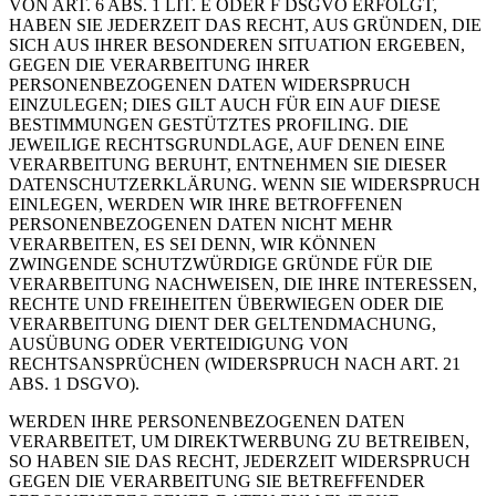
VON ART. 6 ABS. 1 LIT. E ODER F DSGVO ERFOLGT,
HABEN SIE JEDERZEIT DAS RECHT, AUS GRÜNDEN, DIE
SICH AUS IHRER BESONDEREN SITUATION ERGEBEN,
GEGEN DIE VERARBEITUNG IHRER
PERSONENBEZOGENEN DATEN WIDERSPRUCH
EINZULEGEN; DIES GILT AUCH FÜR EIN AUF DIESE
BESTIMMUNGEN GESTÜTZTES PROFILING. DIE
JEWEILIGE RECHTSGRUNDLAGE, AUF DENEN EINE
VERARBEITUNG BERUHT, ENTNEHMEN SIE DIESER
DATENSCHUTZERKLÄRUNG. WENN SIE WIDERSPRUCH
EINLEGEN, WERDEN WIR IHRE BETROFFENEN
PERSONENBEZOGENEN DATEN NICHT MEHR
VERARBEITEN, ES SEI DENN, WIR KÖNNEN
ZWINGENDE SCHUTZWÜRDIGE GRÜNDE FÜR DIE
VERARBEITUNG NACHWEISEN, DIE IHRE INTERESSEN,
RECHTE UND FREIHEITEN ÜBERWIEGEN ODER DIE
VERARBEITUNG DIENT DER GELTENDMACHUNG,
AUSÜBUNG ODER VERTEIDIGUNG VON
RECHTSANSPRÜCHEN (WIDERSPRUCH NACH ART. 21
ABS. 1 DSGVO).
WERDEN IHRE PERSONENBEZOGENEN DATEN
VERARBEITET, UM DIREKTWERBUNG ZU BETREIBEN,
SO HABEN SIE DAS RECHT, JEDERZEIT WIDERSPRUCH
GEGEN DIE VERARBEITUNG SIE BETREFFENDER