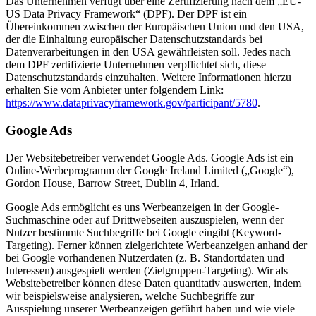
Das Unternehmen verfügt über eine Zertifizierung nach dem „EU-
US Data Privacy Framework“ (DPF). Der DPF ist ein
Übereinkommen zwischen der Europäischen Union und den USA,
der die Einhaltung europäischer Datenschutzstandards bei
Datenverarbeitungen in den USA gewährleisten soll. Jedes nach
dem DPF zertifizierte Unternehmen verpflichtet sich, diese
Datenschutzstandards einzuhalten. Weitere Informationen hierzu
erhalten Sie vom Anbieter unter folgendem Link:
https://www.dataprivacyframework.gov/participant/5780
.
Google Ads
Der Websitebetreiber verwendet Google Ads. Google Ads ist ein
Online-Werbeprogramm der Google Ireland Limited („Google“),
Gordon House, Barrow Street, Dublin 4, Irland.
Google Ads ermöglicht es uns Werbeanzeigen in der Google-
Suchmaschine oder auf Drittwebseiten auszuspielen, wenn der
Nutzer bestimmte Suchbegriffe bei Google eingibt (Keyword-
Targeting). Ferner können zielgerichtete Werbeanzeigen anhand der
bei Google vorhandenen Nutzerdaten (z. B. Standortdaten und
Interessen) ausgespielt werden (Zielgruppen-Targeting). Wir als
Websitebetreiber können diese Daten quantitativ auswerten, indem
wir beispielsweise analysieren, welche Suchbegriffe zur
Ausspielung unserer Werbeanzeigen geführt haben und wie viele