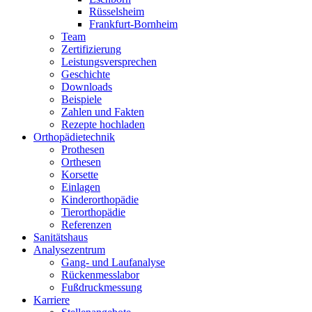
Rüsselsheim
Frankfurt-Bornheim
Team
Zertifizierung
Leistungsversprechen
Geschichte
Downloads
Beispiele
Zahlen und Fakten
Rezepte hochladen
Orthopädietechnik
Prothesen
Orthesen
Korsette
Einlagen
Kinderorthopädie
Tierorthopädie
Referenzen
Sanitätshaus
Analysezentrum
Gang- und Laufanalyse
Rückenmesslabor
Fußdruckmessung
Karriere