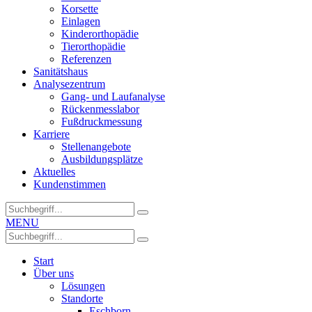
Korsette
Einlagen
Kinderorthopädie
Tierorthopädie
Referenzen
Sanitätshaus
Analysezentrum
Gang- und Laufanalyse
Rückenmesslabor
Fußdruckmessung
Karriere
Stellenangebote
Ausbildungsplätze
Aktuelles
Kundenstimmen
MENU
Start
Über uns
Lösungen
Standorte
Eschborn