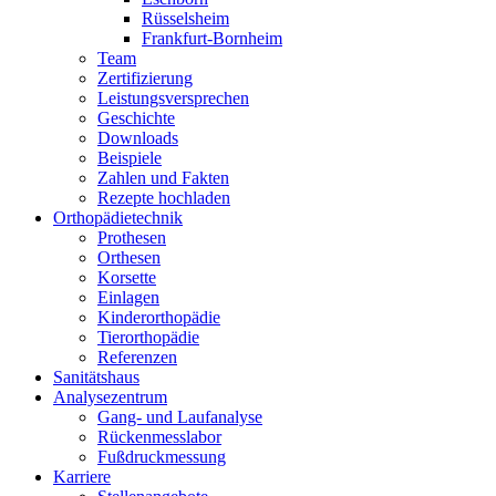
Rüsselsheim
Frankfurt-Bornheim
Team
Zertifizierung
Leistungsversprechen
Geschichte
Downloads
Beispiele
Zahlen und Fakten
Rezepte hochladen
Orthopädietechnik
Prothesen
Orthesen
Korsette
Einlagen
Kinderorthopädie
Tierorthopädie
Referenzen
Sanitätshaus
Analysezentrum
Gang- und Laufanalyse
Rückenmesslabor
Fußdruckmessung
Karriere