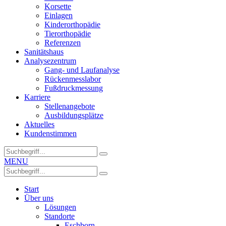
Korsette
Einlagen
Kinderorthopädie
Tierorthopädie
Referenzen
Sanitätshaus
Analysezentrum
Gang- und Laufanalyse
Rückenmesslabor
Fußdruckmessung
Karriere
Stellenangebote
Ausbildungsplätze
Aktuelles
Kundenstimmen
MENU
Start
Über uns
Lösungen
Standorte
Eschborn