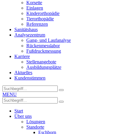
Korsette
Einlagen
Kinderorthopädie
Tierorthopädie
Referenzen
Sanitätshaus
Analysezentrum
Gang- und Laufanalyse
Rückenmesslabor
Fußdruckmessung
Karriere
Stellenangebote
Ausbildungsplätze
Aktuelles
Kundenstimmen
MENU
Start
Über uns
Lösungen
Standorte
Eschborn