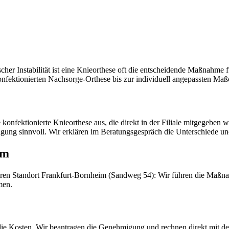
 Instabilität ist eine Knieorthese oft die entscheidende Maßnahme für
onfektionierten Nachsorge-Orthese bis zur individuell angepassten Maß
konfektionierte Knieorthese aus, die direkt in der Filiale mitgegeben 
gung sinnvoll. Wir erklären im Beratungsgespräch die Unterschiede u
im
ren Standort Frankfurt-Bornheim (Sandweg 54): Wir führen die Maßnahm
men.
die Kosten. Wir beantragen die Genehmigung und rechnen direkt mit de