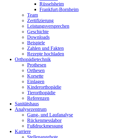
Rüsselsheim
Frankfurt-Bornheim
Team
Zertifizierung
Leistungsversprechen
Geschichte
Downloads
Beispiele
Zahlen und Fakten
Rezepte hochladen
Orthopädietechnik
Prothesen
Orthesen
Korsette
Einlagen
Kinderorthopädie
Tierorthopädie
Referenzen
Sanitätshaus
Analysezentrum
Gang- und Laufanalyse
Rückenmesslabor
Fußdruckmessung
Karriere
Stellenangebote