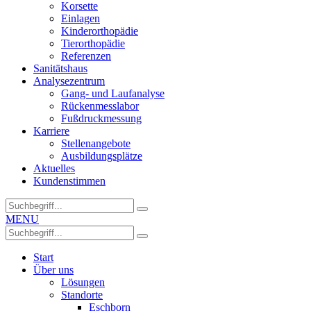
Korsette
Einlagen
Kinderorthopädie
Tierorthopädie
Referenzen
Sanitätshaus
Analysezentrum
Gang- und Laufanalyse
Rückenmesslabor
Fußdruckmessung
Karriere
Stellenangebote
Ausbildungsplätze
Aktuelles
Kundenstimmen
MENU
Start
Über uns
Lösungen
Standorte
Eschborn