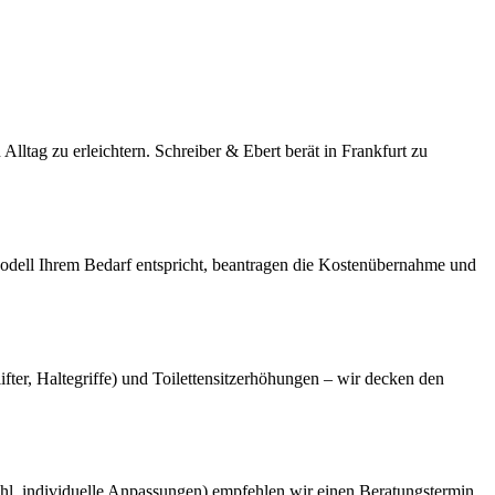
Alltag zu erleichtern. Schreiber & Ebert berät in Frankfurt zu
 Modell Ihrem Bedarf entspricht, beantragen die Kostenübernahme und
fter, Haltegriffe) und Toilettensitzerhöhungen – wir decken den
hl, individuelle Anpassungen) empfehlen wir einen Beratungstermin