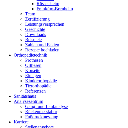
Rüsselsheim
Frankfurt-Bornheim
Team
Zertifizierung
Leistungsversprechen
Geschichte
Downloads
Beispiele
Zahlen und Fakten
Rezepte hochladen
Orthopädietechnik
Prothesen
Orthesen
Korsette
Einlagen
Kinderorthopädie
Tierorthopädie
Referenzen
Sanitätshaus
Analysezentrum
Gang- und Laufanalyse
Rückenmesslabor
Fußdruckmessung
Karriere
Stellenangebote