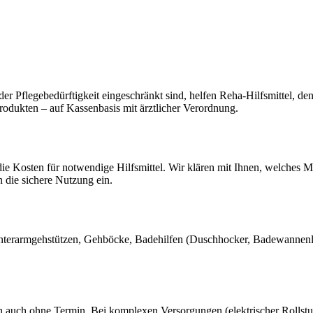
 Pflegebedürftigkeit eingeschränkt sind, helfen Reha-Hilfsmittel, den 
rodukten – auf Kassenbasis mit ärztlicher Verordnung.
die Kosten für notwendige Hilfsmittel. Wir klären mit Ihnen, welches
 die sichere Nutzung ein.
, Unterarmgehstützen, Gehböcke, Badehilfen (Duschhocker, Badewannenli
 auch ohne Termin. Bei komplexen Versorgungen (elektrischer Rollstu